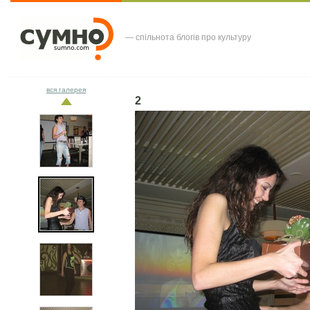
— спільнота блогів про культуру
вся галерея
2